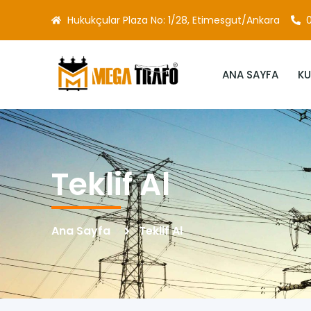
Hukukçular Plaza No: 1/28, Etimesgut/Ankara
0
ANA SAYFA
K
Teklif Al
Ana Sayfa
Teklif Al