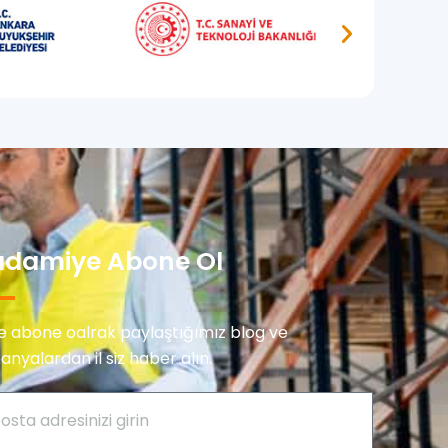
damiye Abone Ol
re abone oalrak paylaştığımız blog ve
nyalardan il siz haber alın.