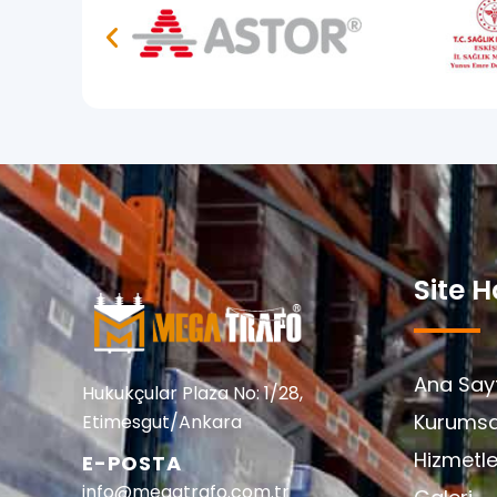
Site H
Ana Say
Hukukçular Plaza No: 1/28,
Kurumsa
Etimesgut/Ankara
Hizmetle
E-POSTA
info@megatrafo.com.tr