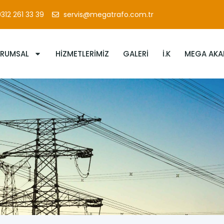
312 261 33 39
servis@megatrafo.com.tr
URUMSAL
HIZMETLERIMIZ
GALERI
İ.K
MEGA AKA