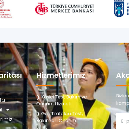
aritası
Hizmetlerimiz
Aka
Bizle
❯ Kesici Test Bakım ve
fa
kampa
Onarım Hizmeti
l
❯ Güç Trafoları Test,
rimiz
Bakımları Onarım